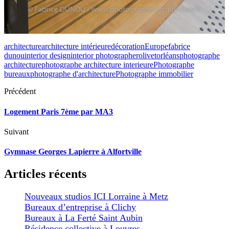
architecture
architecture intérieure
décoration
Europe
fabrice
dunou
interior design
interior photographer
olivet
orléans
photographe
architecture
photographe architecture interieure
Photographe
bureaux
photographe d'architecture
Photographe immobilier
Précédent
Logement Paris 7ème par MA3
Suivant
Gymnase Georges Lapierre à Alfortville
Articles récents
Nouveaux studios ICI Lorraine à Metz
Bureaux d’entreprise à Clichy
Bureaux à La Ferté Saint Aubin
Résidence collective à Louvres