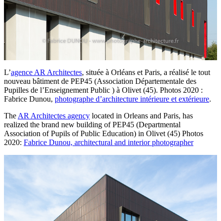
L’
agence AR Architectes
, située à Orléans et Paris, a réalisé le tout
nouveau bâtiment de PEP45 (Association Départementale des
Pupilles de l’Enseignement Public ) à Olivet (45). Photos 2020 :
Fabrice Dunou,
photographe d’architecture intérieure et extérieure
.
The
AR Architectes agency
located in Orleans and Paris, has
realized the brand new building of PEP45 (Departmental
Association of Pupils of Public Education) in Olivet (45) Photos
2020:
Fabrice Dunou, architectural and interior photographer