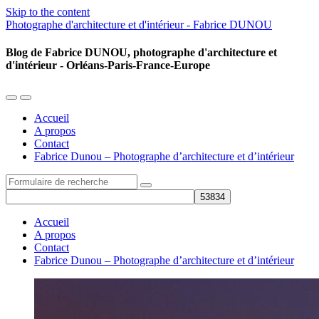
Skip to the content
Photographe d'architecture et d'intérieur - Fabrice DUNOU
Blog de Fabrice DUNOU, photographe d'architecture et
d'intérieur - Orléans-Paris-France-Europe
Toggle
Toggle
the
the
Accueil
mobile
search
A propos
menu
field
Contact
Fabrice Dunou – Photographe d’architecture et d’intérieur
Search
Accueil
A propos
Contact
Fabrice Dunou – Photographe d’architecture et d’intérieur