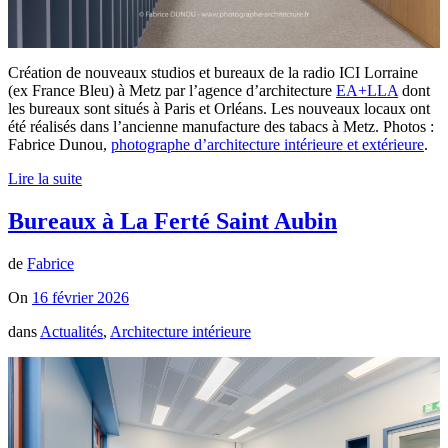
Création de nouveaux studios et bureaux de la radio ICI Lorraine
(ex France Bleu) à Metz par l’agence d’architecture
EA+LLA
dont
les bureaux sont situés à Paris et Orléans. Les nouveaux locaux ont
été réalisés dans l’ancienne manufacture des tabacs à Metz. Photos :
Fabrice Dunou,
photographe d’architecture intérieure et extérieure
.
Lire la suite
Bureaux à La Ferté Saint Aubin
de
Fabrice
On
16 février 2026
dans
Actualités
,
Architecture intérieure