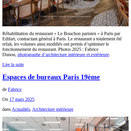
Réhabilitation du restaurant « Le Bouchon parisien » à Paris par
Edifart, contractant général à Paris. Le restaurant a totalement été
refait, les volumes ainsi modifiés ont permis d’optimiser le
fonctionnement du restaurant. Photos 2025 : Fabrice
Dunou,
photographe d’architecture intérieure et extérieure
.
Lire la suite
Espaces de bureaux Paris 19ème
de
Fabrice
On
17 mars 2025
dans
Actualités
,
Architecture intérieure