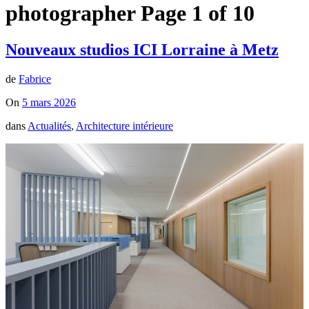
photographer
Page 1 of 10
Nouveaux studios ICI Lorraine à Metz
de
Fabrice
On
5 mars 2026
dans
Actualités
,
Architecture intérieure