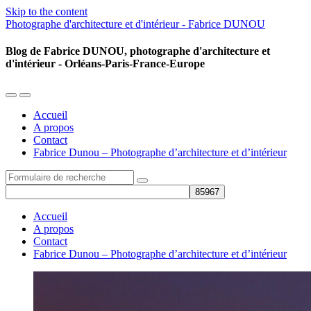
Skip to the content
Photographe d'architecture et d'intérieur - Fabrice DUNOU
Blog de Fabrice DUNOU, photographe d'architecture et
d'intérieur - Orléans-Paris-France-Europe
Toggle
Toggle
the
the
Accueil
mobile
search
A propos
menu
field
Contact
Fabrice Dunou – Photographe d’architecture et d’intérieur
Search
Accueil
A propos
Contact
Fabrice Dunou – Photographe d’architecture et d’intérieur