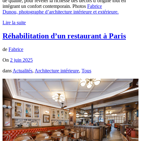
de qualité, pour révéler la richesse des décors d’origine tout en
intégrant un confort contemporain. Photos
Fabrice
Dunou, photographe d’architecture intérieure et extérieure.
Lire la suite
Réhabilitation d’un restaurant à Paris
de
Fabrice
On
2 juin 2025
dans
Actualités
,
Architecture intérieure
,
Tous