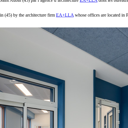
Saint Aubin (45) par l’agence d’architecture
EA+LLA
dont les bureaux
in (45) by the architecture firm
EA+LLA
whose offices are located in 