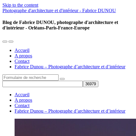
Skip to the content
Photographe d'architecture et d'intérieur - Fabrice DUNOU
Blog de Fabrice DUNOU, photographe d'architecture et
d'intérieur - Orléans-Paris-France-Europe
Toggle
Toggle
the
the
Accueil
mobile
search
A propos
menu
field
Contact
Fabrice Dunou – Photographe d’architecture et d’intérieur
Search
Accueil
A propos
Contact
Fabrice Dunou – Photographe d’architecture et d’intérieur