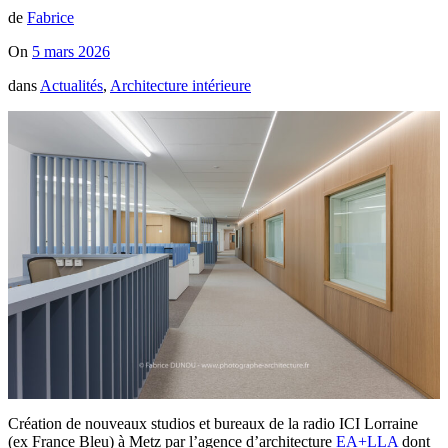
de
Fabrice
On
5 mars 2026
dans
Actualités
,
Architecture intérieure
Création de nouveaux studios et bureaux de la radio ICI Lorraine
(ex France Bleu) à Metz par l’agence d’architecture
EA+LLA
dont