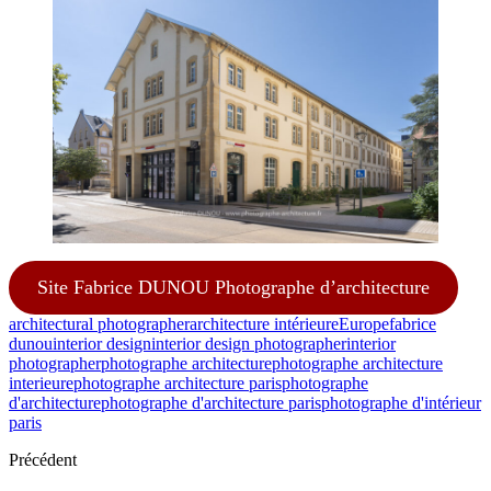
Site Fabrice DUNOU Photographe d’architecture
architectural photographer
architecture intérieure
Europe
fabrice
dunou
interior design
interior design photographer
interior
photographer
photographe architecture
photographe architecture
interieure
photographe architecture paris
photographe
d'architecture
photographe d'architecture paris
photographe d'intérieur
paris
Précédent