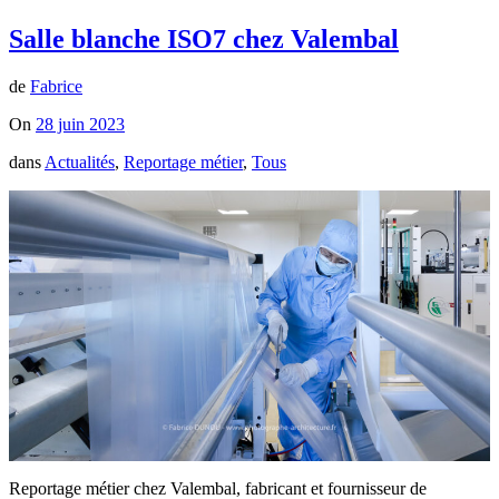
Salle blanche ISO7 chez Valembal
de
Fabrice
On
28 juin 2023
dans
Actualités
,
Reportage métier
,
Tous
Reportage métier chez Valembal, fabricant et fournisseur de