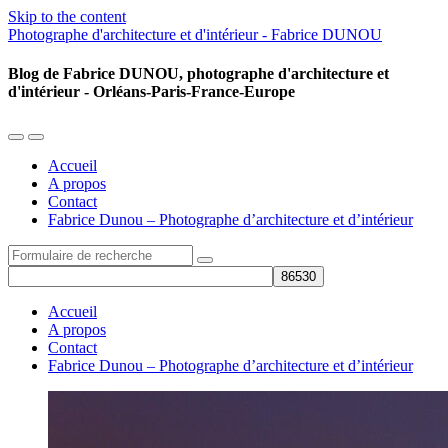
Skip to the content
Photographe d'architecture et d'intérieur - Fabrice DUNOU
Blog de Fabrice DUNOU, photographe d'architecture et
d'intérieur - Orléans-Paris-France-Europe
Toggle
Toggle
the
the
Accueil
mobile
search
A propos
menu
field
Contact
Fabrice Dunou – Photographe d’architecture et d’intérieur
Search
Accueil
A propos
Contact
Fabrice Dunou – Photographe d’architecture et d’intérieur