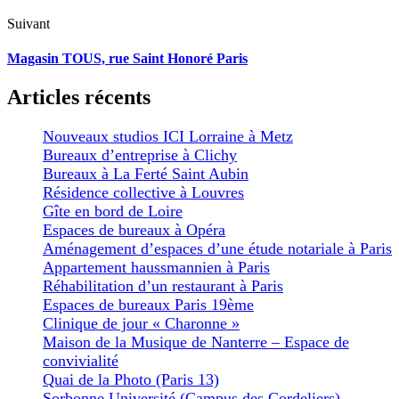
Suivant
Magasin TOUS, rue Saint Honoré Paris
Articles récents
Nouveaux studios ICI Lorraine à Metz
Bureaux d’entreprise à Clichy
Bureaux à La Ferté Saint Aubin
Résidence collective à Louvres
Gîte en bord de Loire
Espaces de bureaux à Opéra
Aménagement d’espaces d’une étude notariale à Paris
Appartement haussmannien à Paris
Réhabilitation d’un restaurant à Paris
Espaces de bureaux Paris 19ème
Clinique de jour « Charonne »
Maison de la Musique de Nanterre – Espace de
convivialité
Quai de la Photo (Paris 13)
Sorbonne Université (Campus des Cordeliers)