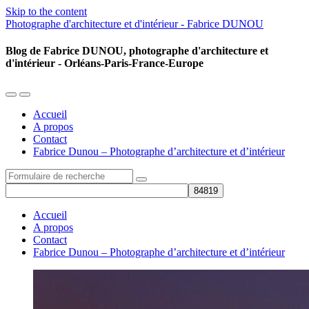
Skip to the content
Photographe d'architecture et d'intérieur - Fabrice DUNOU
Blog de Fabrice DUNOU, photographe d'architecture et
d'intérieur - Orléans-Paris-France-Europe
Toggle
Toggle
the
the
Accueil
mobile
search
A propos
menu
field
Contact
Fabrice Dunou – Photographe d’architecture et d’intérieur
Search
Accueil
A propos
Contact
Fabrice Dunou – Photographe d’architecture et d’intérieur