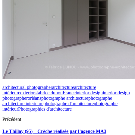
architectural photographer
architecture
architecture
intérieure
exteriors
fabrice dunou
France
interior design
interior design
photographer
orléans
photographe architecture
photographe
architecture interieure
photographe d'architecture
photographe
intérieur
Photographies d'architecture
Précédent
Le Thillay (95) – Crèche réalisée par l’agence MA3